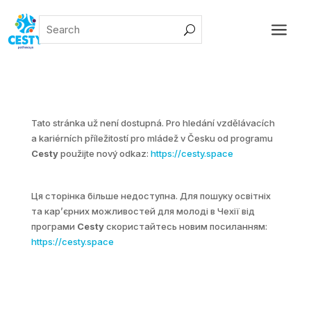
a
Tato stránka už není dostupná. Pro hledání vzdělávacích
a kariérních příležitostí pro mládež v Česku od programu
Cesty
použijte nový odkaz:
https://cesty.space
Ця сторінка більше недоступна. Для пошуку освітніх
та карʼєрних можливостей для молоді в Чехії від
програми
Cesty
скористайтесь новим посиланням:
https://cesty.space