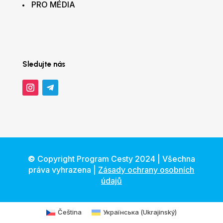
PRO MÉDIA
Sledujte nás
©
Copyright Program Cesty 2024 | Všechna
práva vyhrazena |
Zásady ochrany osobních
údajů
Čeština
Українська
(
Ukrajinský
)