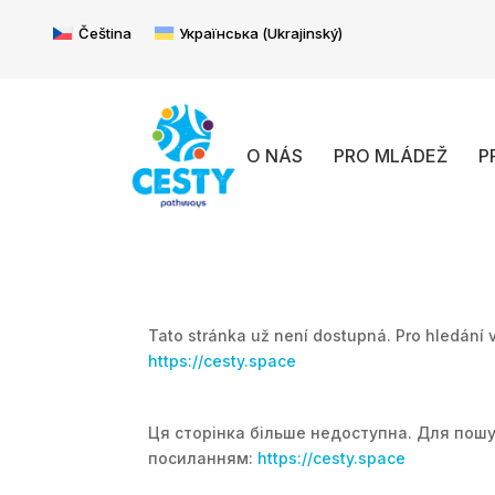
Čeština
Українська
(
Ukrajinský
)
O NÁS
PRO MLÁDEŽ
P
Tato stránka už není dostupná. Pro hledání 
https://cesty.space
Ця сторінка більше недоступна. Для пошук
посиланням:
https://cesty.space