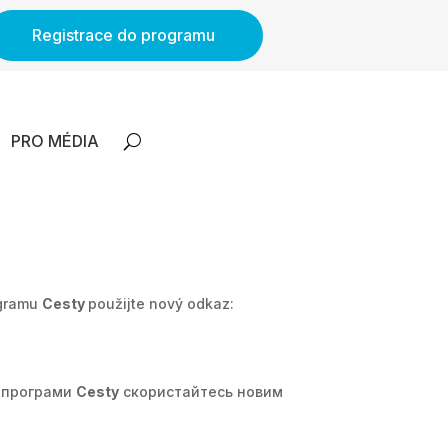
Registrace do programu
PRO MÉDIA
ogramu
Cesty
použijte nový odkaz:
д програми
Cesty
скористайтесь новим