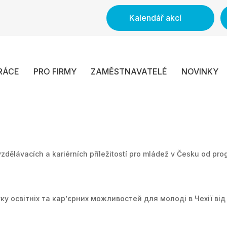
Kalendář akcí
RÁCE
PRO FIRMY
ZAMĚSTNAVATELÉ
NOVINKY
vzdělávacích a kariérních příležitostí pro mládež v Česku od pr
у освітніх та карʼєрних можливостей для молоді в Чехії ві