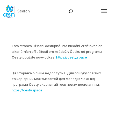
a
Tato stránka už není dostupná. Pro hledání vzdělávacích
a kariérních příležitostí pro mládež v Česku od programu
Cesty
použijte nový odkaz:
https://cesty.space
Ця сторінка більше недоступна. Для пошуку освітніх
та карʼєрних можливостей для молоді в Чехії від
програми
Cesty
скористайтесь новим посиланням:
https://cesty.space