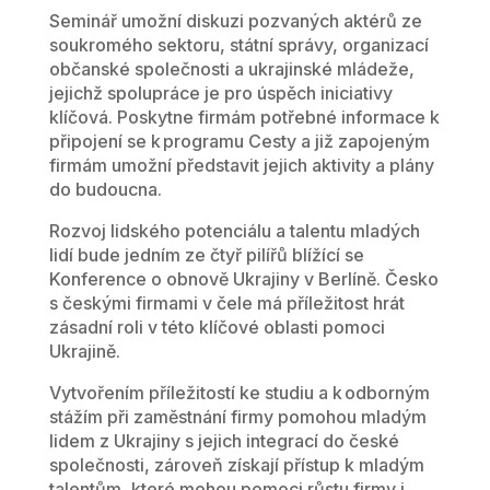
Seminář umožní diskuzi pozvaných aktérů ze
soukromého sektoru, státní správy, organizací
občanské společnosti a ukrajinské mládeže,
jejichž spolupráce je pro úspěch iniciativy
klíčová. Poskytne firmám potřebné informace k
připojení se k programu Cesty a již zapojeným
firmám umožní představit jejich aktivity a plány
do budoucna.
Rozvoj lidského potenciálu a talentu mladých
lidí bude jedním ze čtyř pilířů blížící se
Konference o obnově Ukrajiny v Berlíně. Česko
s českými firmami v čele má příležitost hrát
zásadní roli v této klíčové oblasti pomoci
Ukrajině.
Vytvořením příležitostí ke studiu a k odborným
stážím při zaměstnání firmy pomohou mladým
lidem z Ukrajiny s jejich integrací do české
společnosti, zároveň získají přístup k mladým
talentům, které mohou pomoci růstu firmy i