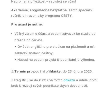
Nepromarni příležitost – registruj se včas!
Akademie je výjimečně bezplatná
. Tento speciální
ročník je hrazen díky programu CESTY.
Pro účast je nutné:
Vážný zájem o účast a osobní závazek ke studiu od
března do června.
• Ovládat angličtinu pro studium na platformě a mít
základní znalosti češtiny.
• Nápad na osobní projekt či podnikání je výhodou.
⏳
Termín pro podání přihlášky:
do 23. února 2025.
Zaregistruj se do kurzu na tomto
odkazu
a udělej první
krok k rozvoji svých podnikatelských dovedností.