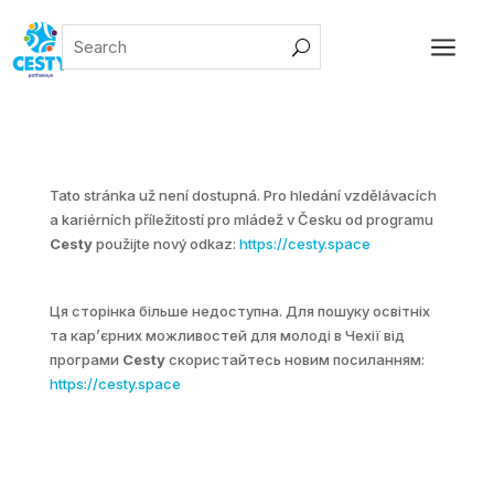
a
Tato stránka už není dostupná. Pro hledání vzdělávacích
a kariérních příležitostí pro mládež v Česku od programu
Cesty
použijte nový odkaz:
https://cesty.space
Ця сторінка більше недоступна. Для пошуку освітніх
та карʼєрних можливостей для молоді в Чехії від
програми
Cesty
скористайтесь новим посиланням:
https://cesty.space