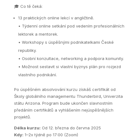
🎓 Co tě čeká:
13 praktických online lekcí v angličtině.
• Týdenní online setkání pod vedením profesionálních
lektorek a mentorek.
• Workshopy s úspěšnými podnikatelkami České
republiky.
• Osobní konzultace, networking a podpora komunity.
• Možnost sestavit si vlastní byznys plán pro rozjezd
vlastního podnikání.
Po úspěšném absolvování kurzu získáš certifikát od
Školy globálního managementu Thunderbird, Univerzita
státu Arizona. Program bude ukončen slavnostním
předáním certifikátů a vyhlášením nejúspěšnějších
projektů.
Délka kurzu:
Od 12. března do června 2025
Kdy:
1–2x týdně po 17:00 (Zoom)