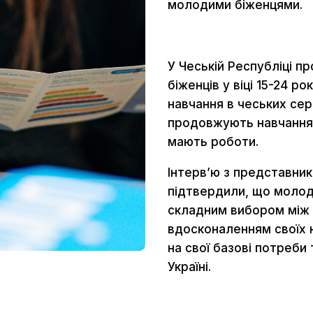
молодими біженцями.
У Чеській Республіці п
біженців у віці 15-24 р
навчання в чеських сер
продовжують навчання,
мають роботи.
Інтервʼю з представник
підтвердили, що молоді
складним вибором між
вдосконаленням своїх 
на свої базові потреби
Україні.