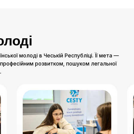
олоді
нської молоді в Чеській Республіці. Її мета —
професійним розвитком, пошуком легальної
.