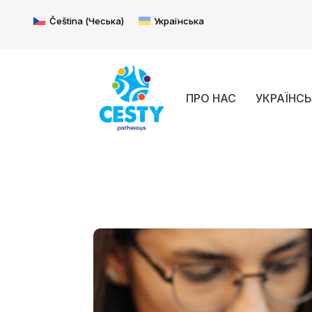
Čeština
(
Чеська
)
Українська
ПРО НАС
УКРАЇНС