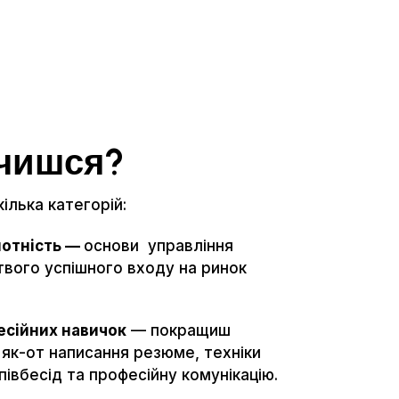
вчишся?
ілька категорій:
мотність
—
основи управління
твого успішного входу на ринок
есійних навичок
— покращиш
, як-от написання резюме, техніки
івбесід та професійну комунікацію.