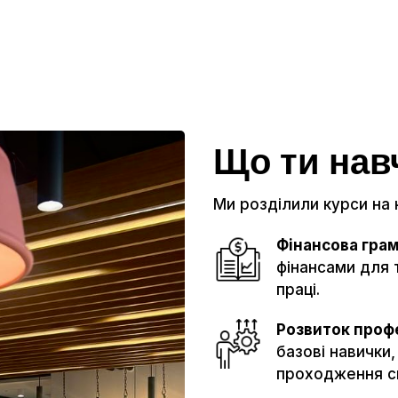
Що ти на
Ми розділили курси на к
Фінансова гра
фінансами для 
праці.
Розвиток проф
базові навички
проходження сп