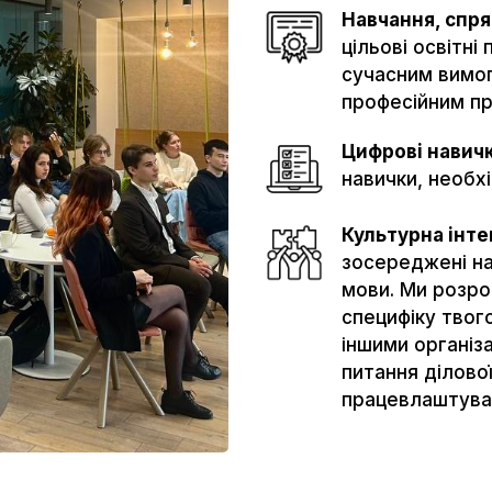
Навчання, спря
цільові освітні
сучасним вимог
професійним пр
Цифрові навич
навички, необх
Культурна інте
зосереджені на 
мови. Ми розр
специфіку твого
іншими організ
питання ділової
працевлаштуван