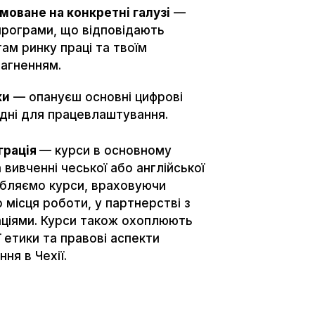
моване на конкретні галузі
—
 програми, що відповідають
ам ринку праці та твоїм
агненням.
ки
— опануєш основні цифрові
ідні для працевлаштування.
грація
— курси в основному
вивченні чеської або англійської
обляємо курси, враховуючи
 місця роботи, у партнерстві з
аціями. Курси також охоплюють
 етики та правові аспекти
ня в Чехії.