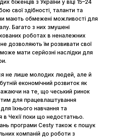
их біженців з України у віці 15–24
обою свої здібності, таланти та
они мають обмежені можливості для
алу. Багато з них змушені
ікованих роботах в неналежних
 не дозволяють їм розвивати свої
 може мати серйозні наслідки для
ри.
я не лише молодих людей, але й
бутній економічний розвиток як
езважаючи на те, що чеський ринок
ритим для працевлаштування
для їхнього навчання та
 в Чехії поки що недостатньо.
дань програми Cesty також є пошук
льних компаній до роботи з