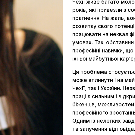
Чехії живе багато молод
років, які привезли з с
прагнення. На жаль, в
розвитку свого потенці
працювати на некваліф
умовах. Такі обставини
професійні навички, що
їхньої майбутньої кар’є
Ця проблема стосуєтьс
може вплинути і на май
Чехії, так і України. Н
праці є сильним і відк
біженців, можливостей 
професійного зростання
Одним із нелегких зав
та залучення відповіда